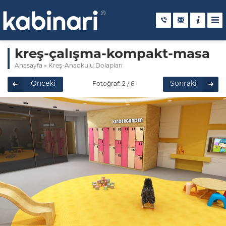
kreş-çalışma-kompakt-masa
Anasayfa
»
Kreş-Anaokulu Dolapları
Önceki
Sonraki
Fotoğraf: 2 / 6