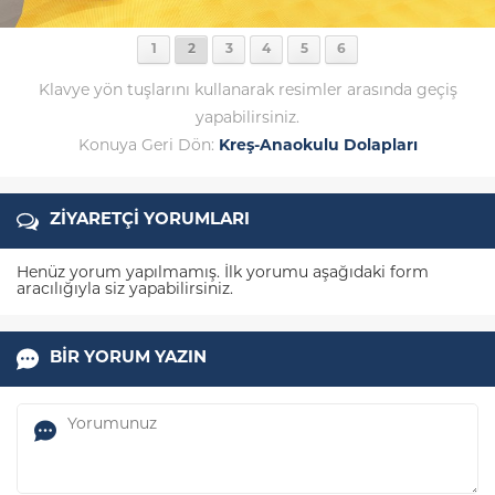
1
2
3
4
5
6
Klavye yön tuşlarını kullanarak resimler arasında geçiş
yapabilirsiniz.
Konuya Geri Dön:
Kreş-Anaokulu Dolapları
ZİYARETÇİ YORUMLARI
Henüz yorum yapılmamış. İlk yorumu aşağıdaki form
aracılığıyla siz yapabilirsiniz.
BİR YORUM YAZIN