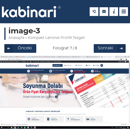
image-3
Anasayfa
»
Kompakt Laminat Profilli Tezgah
Önceki
Sonraki
Fotoğraf: 7 / 8