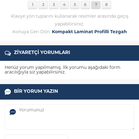
1
2
3
4
5
6
7
8
Klavye yön tuşlarını kullanarak resimler arasında geçiş
yapabilirsiniz.
Konuya Geri Dön:
Kompakt Laminat Profilli Tezgah
ZİYARETÇİ YORUMLARI
Henüz yorum yapılmamış. İlk yorumu aşağıdaki form
aracılığıyla siz yapabilirsiniz.
BİR YORUM YAZIN