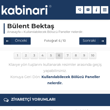
Bülent Bektaş
Anasayfa
»
Kullanılabilecek Bölücü Paneller nelerdir.
Önceki
Sonraki
Fotoğraf: 6 / 10
1
2
3
4
5
6
7
8
9
10
Klavye yön tuşlarını kullanarak resimler arasında geçiş
yapabilirsiniz.
Konuya Geri Dön:
Kullanılabilecek Bölücü Paneller
nelerdir.
ZİYARETÇİ YORUMLARI