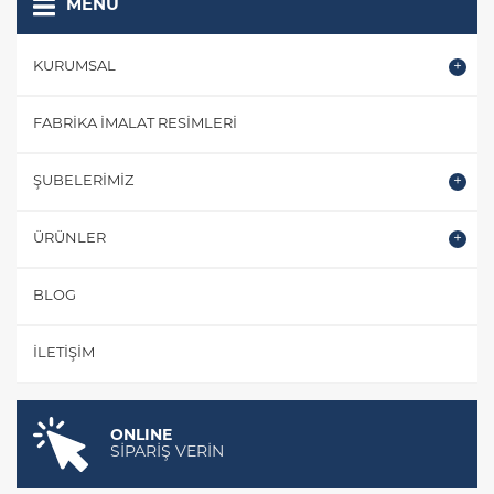
MENÜ
KURUMSAL
FABRIKA İMALAT RESIMLERI
ŞUBELERIMIZ
ÜRÜNLER
BLOG
İLETIŞIM
ONLINE
SİPARİŞ VERİN