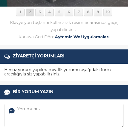
1
2
3
4
5
6
7
8
9
10
Klavye yön tuşlarını kullanarak resimler arasında geçiş
yapabilirsiniz.
Konuya Geri Dön:
Aytemiz Wc Uygulamaları
ZİYARETÇİ YORUMLARI
Henüz yorum yapılmamış. İlk yorumu aşağıdaki form
aracılığıyla siz yapabilirsiniz.
BİR YORUM YAZIN