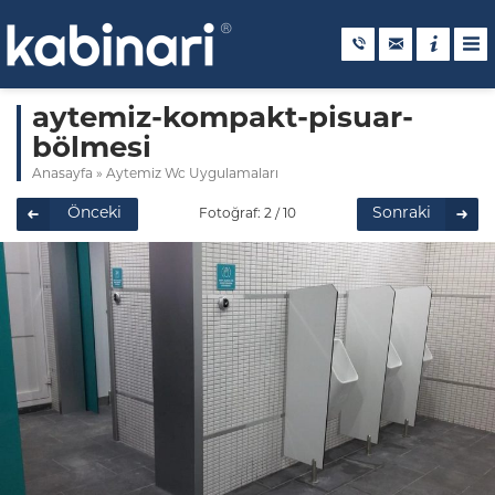
aytemiz-kompakt-pisuar-
bölmesi
Anasayfa
»
Aytemiz Wc Uygulamaları
Önceki
Sonraki
Fotoğraf: 2 / 10