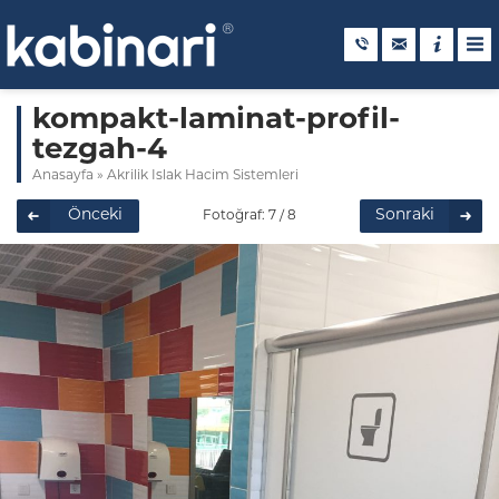
kompakt-laminat-profil-
tezgah-4
Anasayfa
»
Akrilik Islak Hacim Sistemleri
Önceki
Sonraki
Fotoğraf: 7 / 8