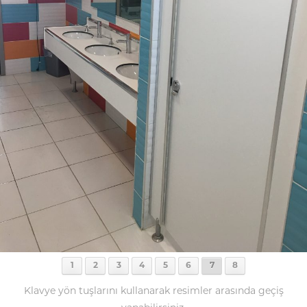
1
2
3
4
5
6
7
8
Klavye yön tuşlarını kullanarak resimler arasında geçiş